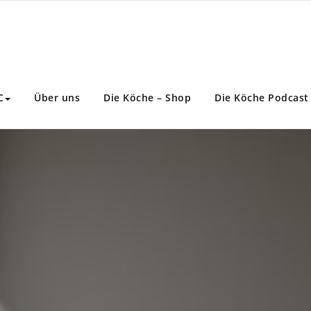
Koeche4U
Social Media & KI Agentur
C
Über uns
Die Köche – Shop
Die Köche Podcast