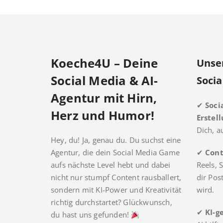
Koeche4U – Deine
Unse
Social Media & AI-
Socia
Agentur mit Hirn,
✔
Soci
Herz und Humor!
Erstel
Dich, a
Hey, du! Ja, genau du. Du suchst eine
Agentur, die dein Social Media Game
✔
Cont
aufs nächste Level hebt und dabei
Reels, S
nicht nur stumpf Content rausballert,
dir Pos
sondern mit KI-Power und Kreativität
wird.
richtig durchstartet? Glückwunsch,
✔
KI-g
du hast uns gefunden!