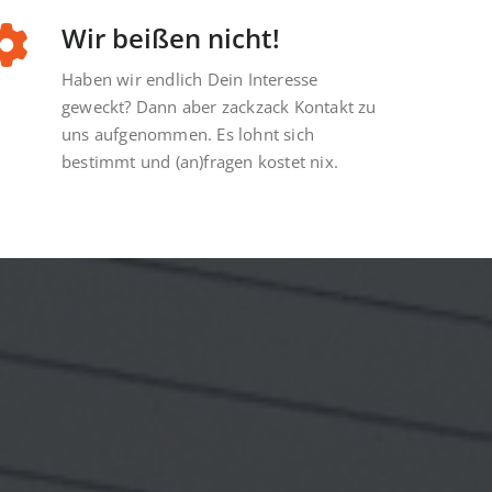
Wir beißen nicht!
Haben wir endlich Dein Interesse
geweckt? Dann aber zackzack Kontakt zu
uns aufgenommen. Es lohnt sich
t auf
bestimmt und (an)fragen kostet nix.
beeinflusst,
ieren.