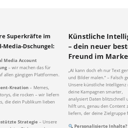
Künstliche Intell
re Superkräfte im
– dein neuer best
l-Media-Dschungel:
Freund im Marke
al Media Account
lung
– wir machen das für
„AI kann doch eh nur Text ge
uf allen gängigen Plattformen.
und Bilder malen.“ – Falsch g
Unsere künstliche Intelligenz
ent-Kreation
– Memes,
deine Kampagnen smarter,
torys, die rocken – wir liefern
analysiert Daten blitzschnell
ts, die dein Publikum lieben
hilft uns, genau den Content 
liefern, der deine Zielgruppe f
estützte Strategie
– Unsere
Personalisierte Inhalte?