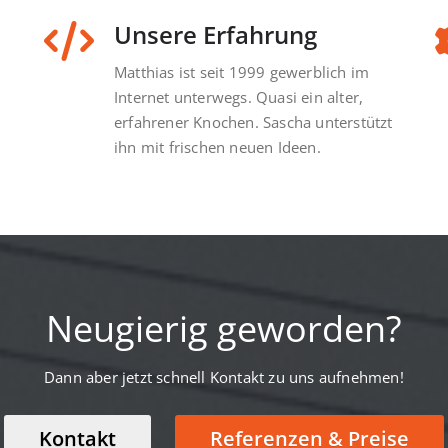
Unsere Erfahrung
Matthias ist seit 1999 gewerblich im
Internet unterwegs. Quasi ein alter,
erfahrener Knochen. Sascha unterstützt
 sind die besten Zeiten für einen Pos
ihn mit frischen neuen Ideen.
Social Media Plattformen?
kt, zu dem du auf Social Media postest, ist sehr wichtig. Er 
iele Menschen deine Beiträge sehen und wie sie darauf reag
Neugierig geworden?
Mehr dazu!
Dann aber jetzt schnell Kontakt zu uns aufnehmen!
Kontakt
Referenzen & Preise