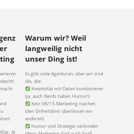
igenz
Warum wir? Weil
er
langweilig nicht
ting
unser Ding ist!
nerieren
Es gibt viele Agenturen, aber wir sind
edacht!
die, die:
 macht
Kreativität mit Daten kombinieren
(ja, auch Nerds haben Humor!)
 und
Kein 08/15-Marketing machen
zu
(den Einheitsbrei überlassen wir
eiert.
anderen)
Humor und Strategie verbinden
Klar, AI
(denn Marketing darf auch Spaß