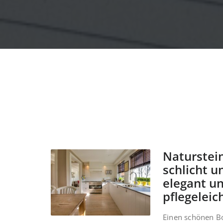
Naturstein
schlicht u
elegant u
pflegeleic
Einen schönen B