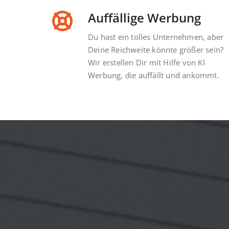
Auffällige Werbung
Du hast ein tolles Unternehmen, aber
Deine Reichweite könnte größer sein?
Wir erstellen Dir mit Hilfe von KI
Wann
Werbung, die auffällt und ankommt.
Der Zeitpun
wie v